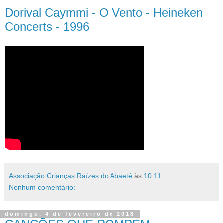
Dorival Caymmi - O Vento - Heineken
Concerts - 1996
Associação Crianças Raízes do Abaeté
às
10:11
Nenhum comentário:
domingo, 4 de fevereiro de 2018