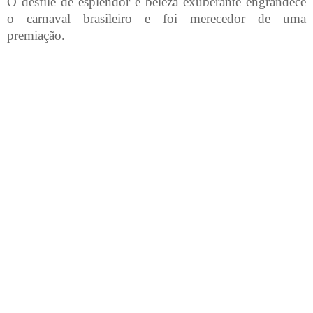
O desfile de esplendor e beleza exuberante engrandece
o carnaval brasileiro e foi merecedor de uma
premiação.