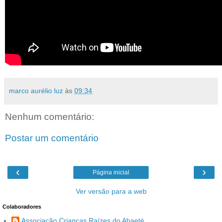
marco aurélio luz
às
09:34
Nenhum comentário:
Postar um comentário
‹
›
Página inicial
Ver versão para a web
Colaboradores
Associação Crianças Raízes do Abaeté